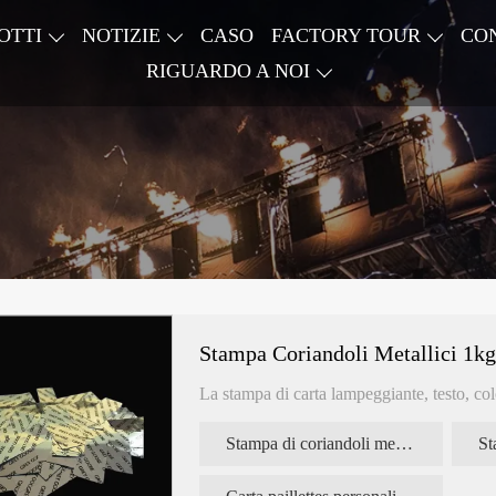
OTTI
NOTIZIE
CASO
FACTORY TOUR
CO
RIGUARDO A NOI
Stampa Coriandoli Metallici 1kg
La stampa di carta lampeggiante, testo, co
Stampa di coriandoli metallici