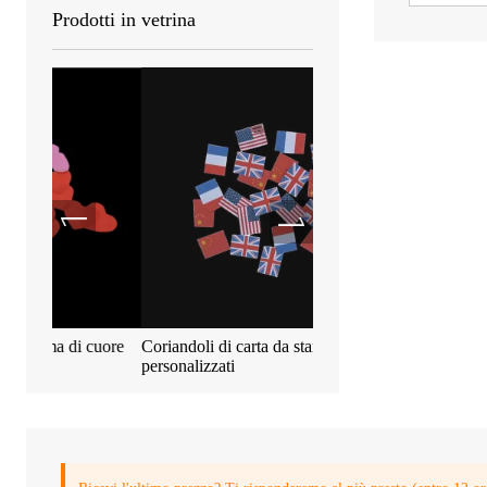
Prodotti in vetrina
 cuore
Coriandoli di carta da stampa
Coriandoli metallici biod
personalizzati
55*17mm