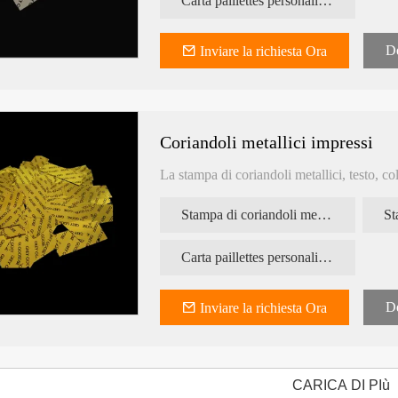
Carta paillettes personalizzata
De
Inviare la richiesta Ora
Coriandoli metallici impressi
La stampa di coriandoli metallici, testo, c
Stampa di coriandoli metallici
Carta paillettes personalizzata
De
Inviare la richiesta Ora
CARICA DI PIù